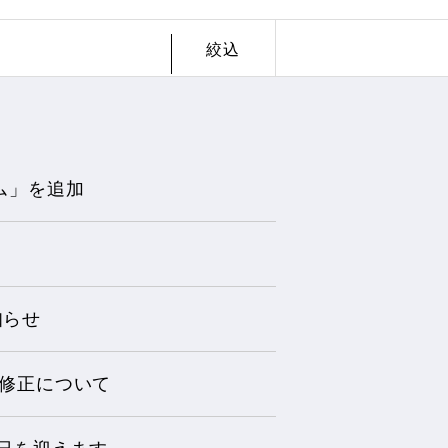
絞込
ム」を追加
知らせ
決算修正について